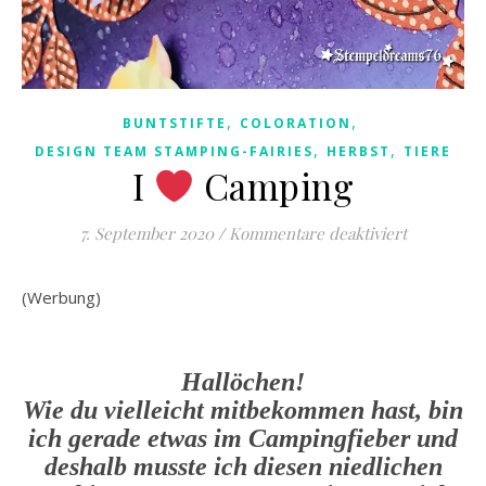
,
,
BUNTSTIFTE
COLORATION
,
,
DESIGN TEAM STAMPING-FAIRIES
HERBST
TIERE
I
Camping
für I
Camp
7. September 2020
/
Kommentare deaktiviert
(Werbung)
Hallöchen!
Wie du vielleicht mitbekommen hast, bin
ich gerade etwas im Campingfieber und
deshalb musste ich diesen niedlichen