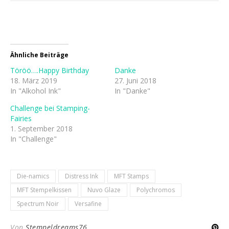
Ähnliche Beiträge
Töröö….Happy Birthday
Danke
18. März 2019
27. Juni 2018
In "Alkohol Ink"
In "Danke"
Challenge bei Stamping-
Fairies
1. September 2018
In "Challenge"
Die-namics
Distress Ink
MFT Stamps
MFT Stempelkissen
Nuvo Glaze
Polychromos
Spectrum Noir
Versafine
Von
Stempeldreams76