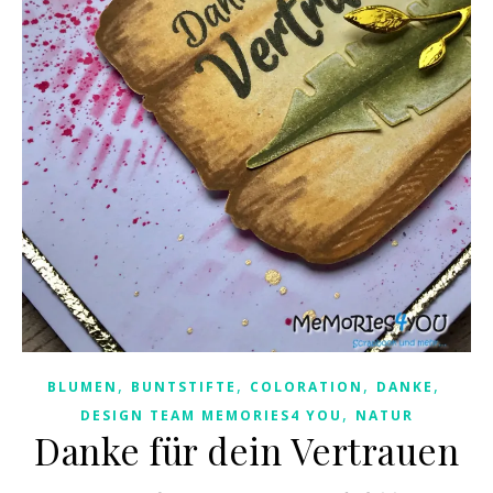
,
,
,
,
BLUMEN
BUNTSTIFTE
COLORATION
DANKE
,
DESIGN TEAM MEMORIES4 YOU
NATUR
Danke für dein Vertrauen