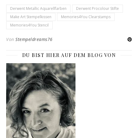
Derwent Metallic Aquarellfarben
Derwent Procolour Stifte
Make Art Stempelkissen
Memories4You Clearstamps
Memories4You Stencil
Von
Stempeldreams76
DU BIST HIER AUF DEM BLOG VON