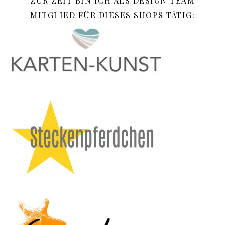
ZUR ZEIT BIN ICH ALS DESIGN TEAM
MITGLIED FÜR DIESES SHOPS TÄTIG: