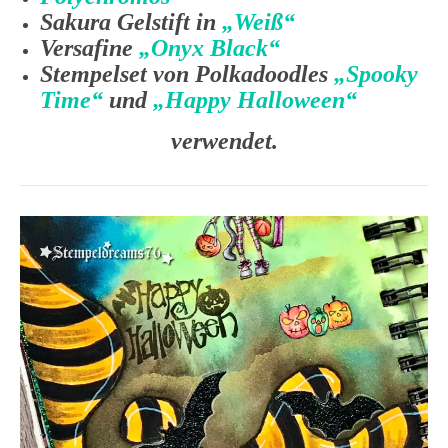
Sakura Gelstift in
„Weiß“
Versafine
„Onyx Black“
Stempelset von Polkadoodles
„Spooky
Time“
und
„Happy Halloween“
verwendet.