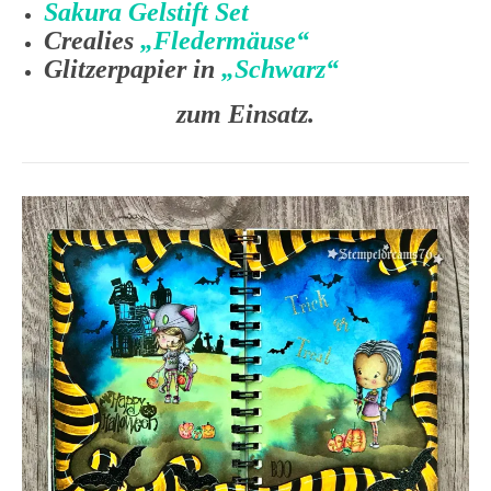
Sakura Gelstift Set
Crealies
„Fledermäuse“
Glitzerpapier in
„Schwarz“
zum Einsatz.