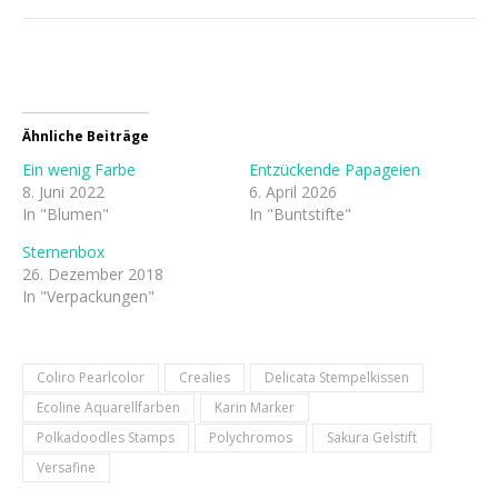
Ähnliche Beiträge
Ein wenig Farbe
Entzückende Papageien
8. Juni 2022
6. April 2026
In "Blumen"
In "Buntstifte"
Sternenbox
26. Dezember 2018
In "Verpackungen"
Coliro Pearlcolor
Crealies
Delicata Stempelkissen
Ecoline Aquarellfarben
Karin Marker
Polkadoodles Stamps
Polychromos
Sakura Gelstift
Versafine