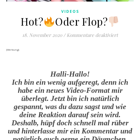
VIDEOS
Hot?
Oder Flop?
für Hot?
O
18. November 2020
/
Kommentare deaktiviert
(Werbung)
Halli-Hallo!
Ich bin ein wenig aufgeregt, denn ich
habe ein neues Video-Format mir
überlegt. Jetzt bin ich natürlich
gespannt, was du dazu sagst und wie
deine Reaktion darauf sein wird.
Deshalb, hüpf doch schnell mal rüber
und hinterlasse mir ein Kommentar und
natürlich auch gerne ein Däumchen.