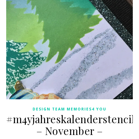
DESIGN TEAM MEMORIES4 YOU
#m4yjahreskalenderstencil
– November –