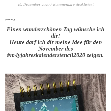
für #m4yj
16. Dezember 2020
/
Kommentare deaktiviert
(Werbung)
Einen wunderschönen Tag wünsche ich
dir!
Heute darf ich dir meine Idee für den
November des
#m4yjahreskalenderstencil2020 zeigen.