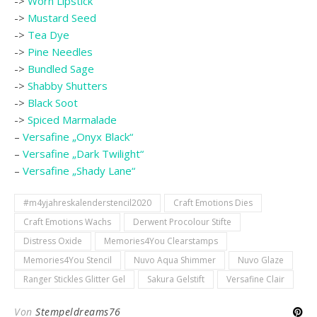
->
Worn Lipstick
->
Mustard Seed
->
Tea Dye
->
Pine Needles
->
Bundled Sage
->
Shabby Shutters
->
Black Soot
->
Spiced Marmalade
–
Versafine „Onyx Black“
–
Versafine „Dark Twilight“
–
Versafine „Shady Lane“
#m4yjahreskalenderstencil2020
Craft Emotions Dies
Craft Emotions Wachs
Derwent Procolour Stifte
Distress Oxide
Memories4You Clearstamps
Memories4You Stencil
Nuvo Aqua Shimmer
Nuvo Glaze
Ranger Stickles Glitter Gel
Sakura Gelstift
Versafine Clair
Von
Stempeldreams76