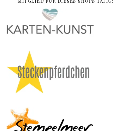
MITGLIED FÜR DIESES SHOPS TÄTIG: