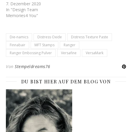
7. Dezember 2020
In "Design Team
Memories4 You"
Die-namics
Distress Oxide
Distress Texture Paste
Finnabair
MFT Stamps
Ranger
Ranger Embossing Pulver
Versafine
VersaMark
Von
Stempeldreams76
DU BIST HIER AUF DEM BLOG VON