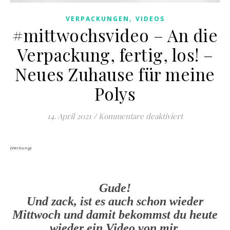
,
VERPACKUNGEN
VIDEOS
#mittwochsvideo – An die
Verpackung, fertig, los! –
Neues Zuhause für meine
Polys
für #mittwoch
14. April 2021
/
Kommentare deaktiviert
(Werbung)
Gude!
Und zack, ist es auch schon wieder
Mittwoch und damit bekommst du heute
wieder ein Video von mir.