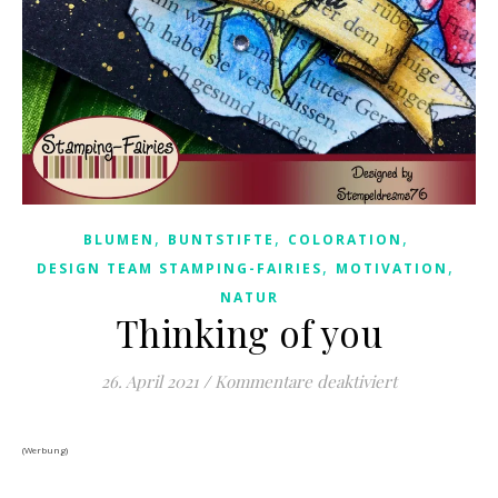
,
,
,
BLUMEN
BUNTSTIFTE
COLORATION
,
,
DESIGN TEAM STAMPING-FAIRIES
MOTIVATION
NATUR
Thinking of you
für Thinking 
26. April 2021
/
Kommentare deaktiviert
(Werbung)