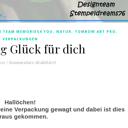
,
,
,
N TEAM MEMORIES4 YOU
NATUR
TOMBOW ABT PRO
VERPACKUNGEN
g Glück für dich
für Ein wenig Glück für dich
021
/
Kommentare deaktiviert
Hallöchen!
 eine Verpackung gewagt und dabei ist dies
raus gekommen.