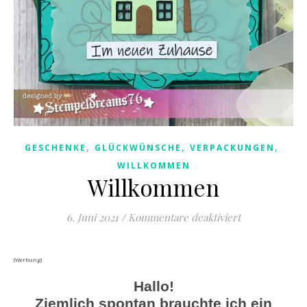
,
,
,
GESCHENKE
GLÜCKWÜNSCHE
VERPACKUNGEN
WILLKOMMEN
Willkommen
für Willkomm
6. Juni 2021
/
Kommentare deaktiviert
(Werbung)
Hallo!
Ziemlich spontan brauchte ich ein