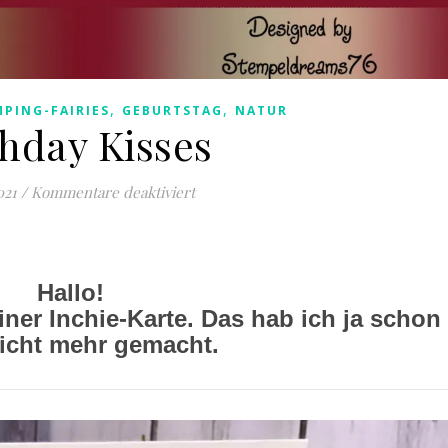
,
,
PING-FAIRIES
GEBURTSTAG
NATUR
thday Kisses
für Birthday Kisses
021
/
Kommentare deaktiviert
Hallo!
iner Inchie-Karte. Das hab ich ja schon
icht mehr gemacht.