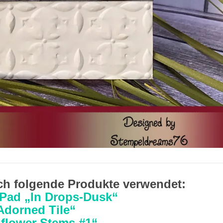
ich folgende Produkte verwendet:
r Pad „In Drops-Dusk“
Adorned Tile“
dflower Stems #1“