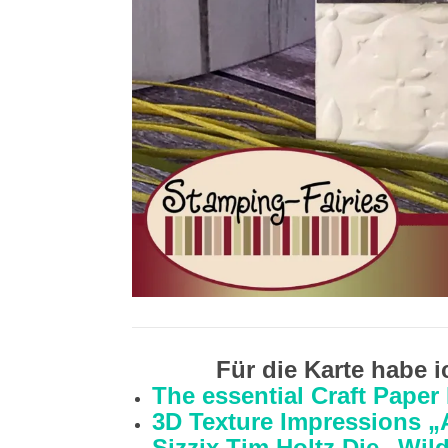
Für die Karte habe 
The essential Craft Pape
3D Texture Impressions „
Sizzix Tim Holtz Die „Wil