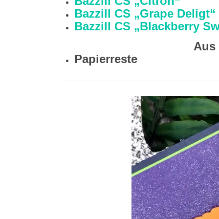
Bazzill CS „Citron“
Bazzill CS „Grape Deligt“
Bazzill CS „Blackberry Sw
Aus
Papierreste