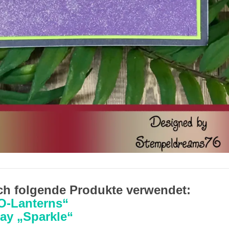
ich folgende Produkte verwendet:
O-Lanterns“
ay „Sparkle“