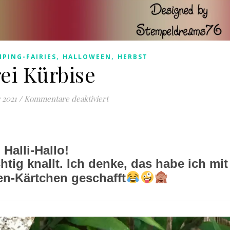
,
,
PING-FAIRIES
HALLOWEEN
HERBST
ei Kürbise
für Drei Kürbise
 2021
/
Kommentare deaktiviert
Halli-Hallo!
htig knallt. Ich denke, das habe ich mit
n-Kärtchen geschafft