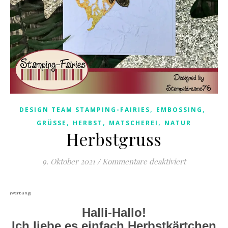
,
,
DESIGN TEAM STAMPING-FAIRIES
EMBOSSING
,
,
,
GRÜSSE
HERBST
MATSCHEREI
NATUR
Herbstgruss
für Herbstg
9. Oktober 2021
/
Kommentare deaktiviert
(Werbung)
Halli-Hallo!
Ich liebe es einfach Herbstkärtchen