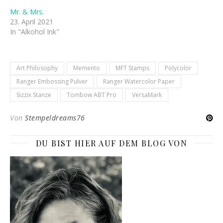
Mr. & Mrs.
23. April 2021
In "Alkohol Ink"
Art Philosophy
Memento
MFT Stamps
Polycolor
Ranger Embossing Pulver
Ranger Watercolor Paper
Sizzix Stanze
Tombow ABT Pro
VersaMark
Von
Stempeldreams76
DU BIST HIER AUF DEM BLOG VON