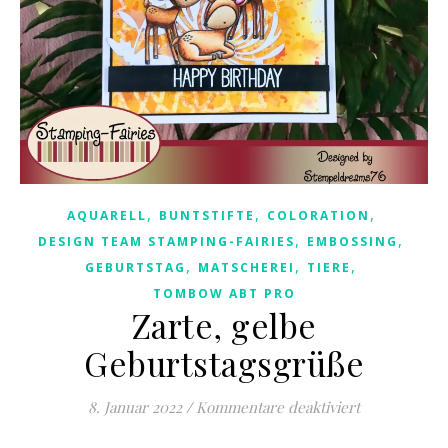
,
,
,
AQUARELL
BUNTSTIFTE
COLORATION
,
,
DESIGN TEAM STAMPING-FAIRIES
EMBOSSING
,
,
,
GEBURTSTAG
MATSCHEREI
TIERE
TOMBOW ABT PRO
Zarte, gelbe
Geburtstagsgrüße
für Zarte, g
8. Januar 2022
/
Kommentare deaktiviert