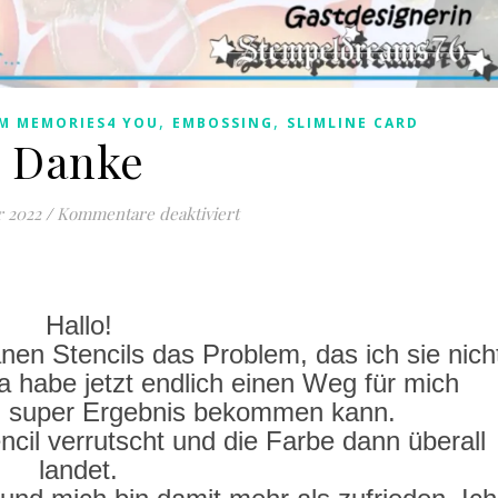
,
,
M MEMORIES4 YOU
EMBOSSING
SLIMLINE CARD
Danke
für Danke
r 2022
/
Kommentare deaktiviert
Hallo!
anen Stencils das Problem, das ich sie nich
 habe jetzt endlich einen Weg für mich
in super Ergebnis bekommen kann.
ncil verrutscht und die Farbe dann überall
landet.