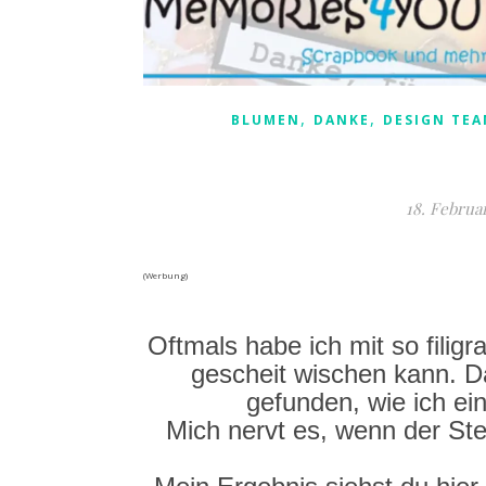
,
,
BLUMEN
DANKE
DESIGN TEA
18. Februa
(Werbung)
Oftmals habe ich mit so filigr
gescheit wischen kann. Da
gefunden, wie ich e
Mich nervt es, wenn der Ste