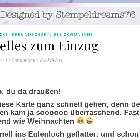
,
,
CKE
FREUNDSCHAFT
GLÜCKWÜNSCHE
elles zum Einzug
für Was schnelles zum Einzug
2022
/
Kommentare deaktiviert
o, du da draußen!
diese Karte ganz schnell gehen, denn de
en kam ja soooooo überraschend. Fast
end wie Weihnachten
nell ins Eulenloch geflattert und schon