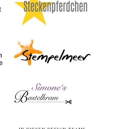
t
h
e
z