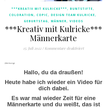
,
,
***KREATIV MIT KULRICKE***
BUNTSTIFTE
,
,
,
COLORATION
COPIC
DESIGN TEAM KULRICKE
,
,
GEBURTSTAG
MÄNNER
VIDEOS
***Kreativ mit Kulricke***
Männerkarte
für ***Kreativ
15. Juli 2022
/
Kommentare deaktiviert
(Werbung)
Hallo, du da draußen!
Heute habe ich wieder ein Video für
dich dabei.
Es war mal wieder Zeit für eine
Männerkarte und du weißt, das ist