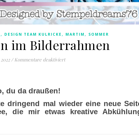
,
,
,
N
DESIGN TEAM KULRICKE
MARTIM
SOMMER
n im Bilderrahmen
für Heimathafen im Bilderrahmen
 2022
/
Kommentare deaktiviert
o, du da draußen!
e dringend mal wieder eine neue Seit
e, die mir etwas kreative Abkühlun