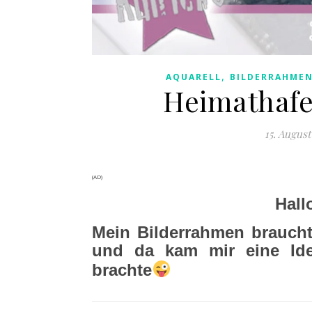
,
AQUARELL
BILDERRAHME
Heimathafe
15. August
(AD)
Hall
Mein Bilderrahmen braucht
und da kam mir eine Ide
brachte