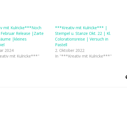
iv mit Kulricke***Noch
***Kreativ mit Kulricke*** |
. Februar Release |Zarte
Stempel u. Stanze Okt. 22 | Kl.
räume |kleines
Colorationsreise | Versuch in
iel
Pastell
uar 2024
2. Oktober 2022
eativ mit Kulricke***"
In "***Kreativ mit Kulricke***"