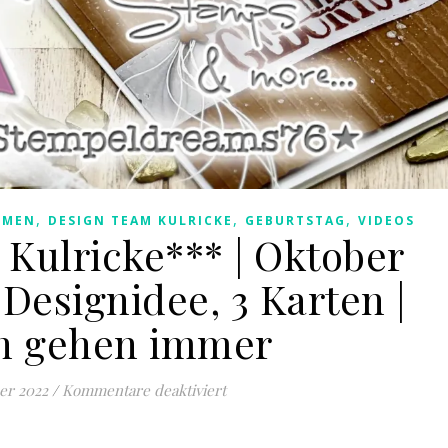
,
,
,
UMEN
DESIGN TEAM KULRICKE
GEBURTSTAG
VIDEOS
 Kulricke*** | Oktober
 Designidee, 3 Karten |
n gehen immer
für ***Kreativ mit Kulricke*** |
er 2022
/
Kommentare deaktiviert