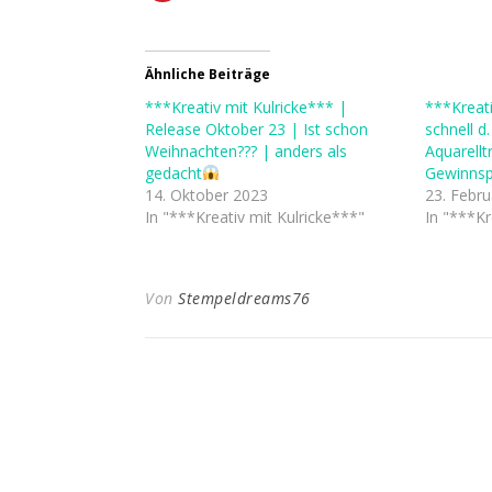
Ähnliche Beiträge
***Kreativ mit Kulricke*** |
***Kreat
Release Oktober 23 | Ist schon
schnell d
Weihnachten??? | anders als
Aquarellt
gedacht
Gewinnsp
14. Oktober 2023
23. Febr
In "***Kreativ mit Kulricke***"
In "***Kr
Von
Stempeldreams76