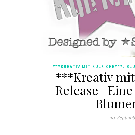
,
***KREATIV MIT KULRICKE***
BL
***Kreativ mit
Release | Eine
Blume
30. Septemb