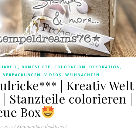
,
,
,
,
UARELL
BUNTSTIFTE
COLORATION
DEKORATION
,
,
,
VERPACKUNGEN
VIDEOS
WEIHNACHTEN
ulricke*** | Kreativ Welt
| Stanzteile colorieren |
eue Box
für ***Kreativ mit Kulricke*** | K
r 2022
/
Kommentare deaktiviert