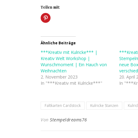
Teilen mit:
Ähnliche Beiträge
***Kreativ mit Kulricke*** |
***Kreati
Kreativ Welt Workshop |
Stempel
Wunschmoment | Ein Hauch von
neue Box
Weihnachten
verschie
2. November 2023
20. April
In "***Kreativ mit Kulricke***"
In "***Kr
Faltkarten Cardstock
Kulricke Stanzen
Kulri
Von
Stempeldreams76