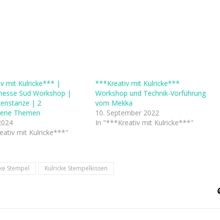
v mit Kulricke*** |
***Kreativ mit Kulricke***
messe Süd Workshop |
Workshop und Technik-Vorführung
enstanze | 2
vom Mekka
dene Themen
10. September 2022
 2024
In "***Kreativ mit Kulricke***"
eativ mit Kulricke***"
cke Stempel
Kulricke Stempelkissen