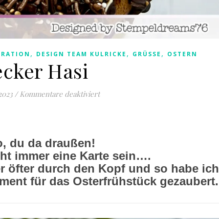
,
,
,
ORATION
DESIGN TEAM KULRICKE
GRÜSSE
OSTERN
ecker Hasi
für Lecker Hasi
2023
/
Kommentare deaktiviert
o, du da draußen!
ht immer eine Karte sein….
r öfter durch den Kopf und so habe ich
ment für das Osterfrühstück gezaubert.