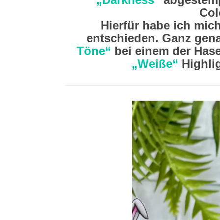
Col
Hierfür habe ich mic
entschieden. Ganz gena
Töne“
bei einem der Has
„Weiße“
Highli