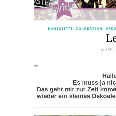
,
,
BUNTSTIFTE
COLORATION
DEK
L
27. März 
(AD)
Hall
Es muss ja nic
Das geht mir zur Zeit imme
wieder ein kleines Dekoele