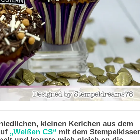
 niedlichen, kleinen Kerlchen aus dem
uf
„Weißen CS“
mit dem Stempelkisse
elt und konnte mich gleich an die