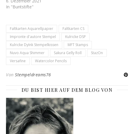
6. Dezember 2021
In "Buntstifte"
Faltkarten Aquarellpapier
Faltkarten CS
Impronte d'autore Stempel
Kulricke DSP
Kulricke DyInk Stempelkissen
MFT Stamps
Nuvo Aqua Shimmer
Sakura Gelly Roll
StazOn
Versafine
Watercolor Pencils
Von
Stempeldreams76
DU BIST HIER AUF DEM BLOG VON