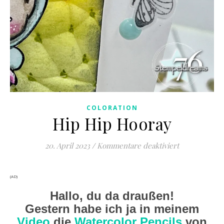
COLORATION
Hip Hip Hooray
für Hip Hip 
20. April 2023
/
Kommentare deaktiviert
(AD)
Hallo, du da draußen!
Gestern habe ich ja in meinem
Video
die
Watercolor Pencils
von