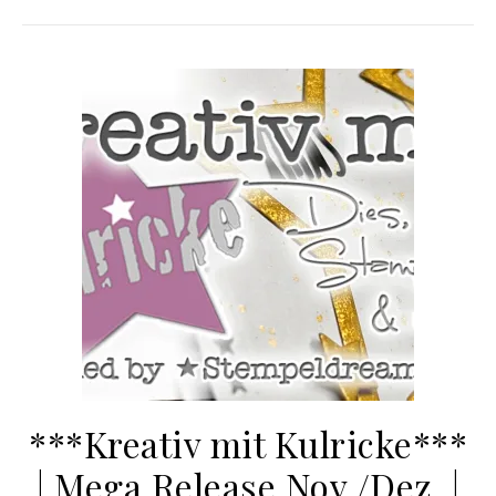
***Kreativ mit Kulricke***
| Mega Release Nov./Dez. |