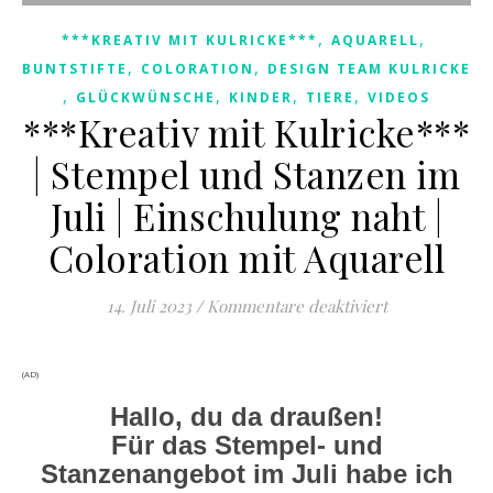
,
,
***KREATIV MIT KULRICKE***
AQUARELL
,
,
BUNTSTIFTE
COLORATION
DESIGN TEAM KULRICKE
,
,
,
,
GLÜCKWÜNSCHE
KINDER
TIERE
VIDEOS
***Kreativ mit Kulricke***
| Stempel und Stanzen im
Juli | Einschulung naht |
Coloration mit Aquarell
für ***Kreativ
14. Juli 2023
/
Kommentare deaktiviert
(AD)
Hallo, du da draußen!
Für das Stempel- und
Stanzenangebot im Juli habe ich