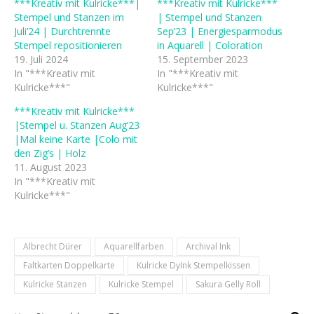
***Kreativ mit Kulricke***|
***Kreativ mit Kulricke***
Stempel und Stanzen im
| Stempel und Stanzen
Juli’24 | Durchtrennte
Sep’23 | Energiesparmodus
Stempel repositionieren
in Aquarell | Coloration
19. Juli 2024
15. September 2023
In "***Kreativ mit
In "***Kreativ mit
Kulricke***"
Kulricke***"
***Kreativ mit Kulricke***
|Stempel u. Stanzen Aug’23
|Mal keine Karte |Colo mit
den Zig’s | Holz
11. August 2023
In "***Kreativ mit
Kulricke***"
Albrecht Dürer
Aquarellfarben
Archival Ink
Faltkarten Doppelkarte
Kulricke DyInk Stempelkissen
Kulricke Stanzen
Kulricke Stempel
Sakura Gelly Roll