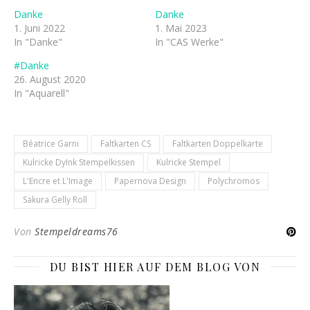
Danke
Danke
1. Juni 2022
1. Mai 2023
In "Danke"
In "CAS Werke"
#Danke
26. August 2020
In "Aquarell"
Béatrice Garni
Faltkarten CS
Faltkarten Doppelkarte
Kulricke DyInk Stempelkissen
Kulricke Stempel
L'Encre et L'Image
Papernova Design
Polychromos
Sakura Gelly Roll
Von
Stempeldreams76
DU BIST HIER AUF DEM BLOG VON