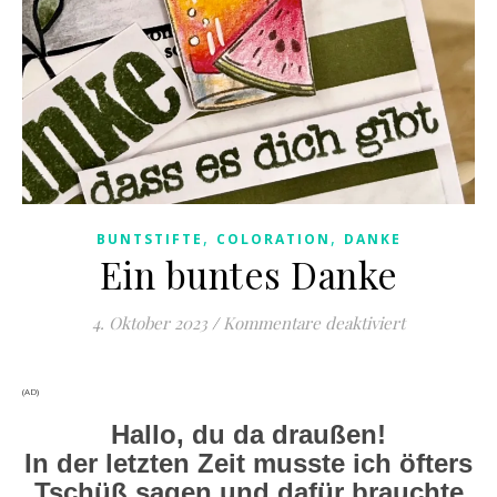
,
,
BUNTSTIFTE
COLORATION
DANKE
Ein buntes Danke
für Ein bun
4. Oktober 2023
/
Kommentare deaktiviert
(AD)
Hallo, du da draußen!
In der letzten Zeit musste ich öfters
Tschüß sagen und dafür brauchte