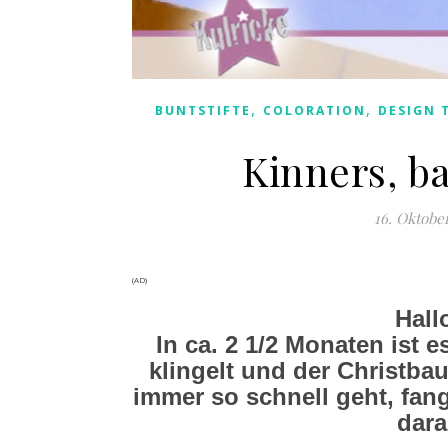
,
,
BUNTSTIFTE
COLORATION
DESIGN 
Kinners, b
16. Oktobe
(AD)
Hall
In ca. 2 1/2 Monaten ist
klingelt und der Christba
immer so schnell geht, fan
dara