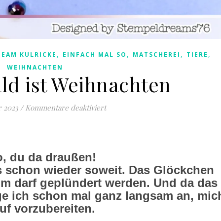
,
,
,
,
TEAM KULRICKE
EINFACH MAL SO
MATSCHEREI
TIERE
WEIHNACHTEN
ald ist Weihnachten
für Kinners, bald ist Weihnachten
r 2023
/
Kommentare deaktiviert
o, du da draußen!
 es schon wieder soweit. Das Glöckchen
um darf geplündert werden. Und da das
ge ich schon mal ganz langsam an, mic
uf vorzubereiten.