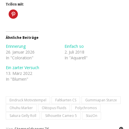
Teilen mit:
Ähnliche Beiträge
Erinnerung
Einfach so
26. Januar 2026
2. Juli 2018
In "Coloration"
In "Aquarell"
Ein zarter Versuch
13. März 2022
In "Blumen"
Eindruck Motivstempel
Faltkarten CS
Gummiapan Stanze
Ohuhu Marker
Oktopus Fluids
Polychromos
Sakura Gelly Roll
Silhouette Cameo 5
StazOn
Von
Stempeldreams76