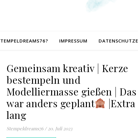
 STEMPELDREAMS76?
IMPRESSUM
DATENSCHUTZ
Gemeinsam kreativ | Kerze
bestempeln und
Modelliermasse gießen | Das
war anders geplant
|Extra
lang
Stempeldreams76
/
20. Juli 2023