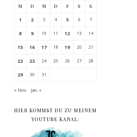
M
D
M
D
F
S
S
1
2
3
4
5
6
7
8
9
10
11
12
13
14
15
16
17
18
19
20
21
22
23
24
25
26
27
28
29
30
31
« Nov.
Jan. »
HIER KOMMST DU ZU MEINEM
YOUTUBE KANAL: