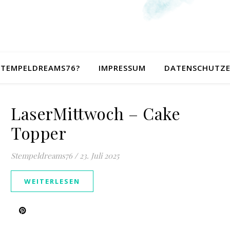
 STEMPELDREAMS76?
IMPRESSUM
DATENSCHUTZ
LaserMittwoch – Cake
Topper
Stempeldreams76
/
23. Juli 2025
WEITERLESEN