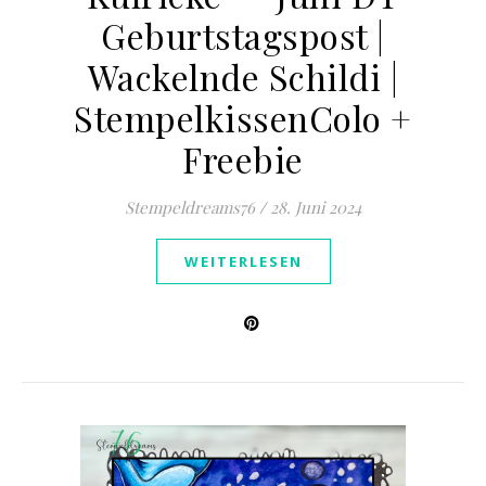
Geburtstagspost |
Wackelnde Schildi |
StempelkissenColo +
Freebie
Stempeldreams76
/
28. Juni 2024
WEITERLESEN