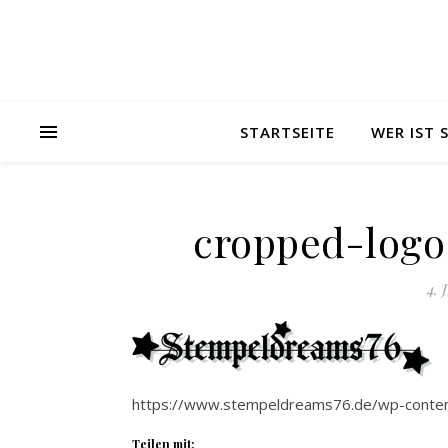
STARTSEITE
WER IST
cropped-logo
4. 
https://www.stempeldreams76.de/wp-conten
Teilen mit: