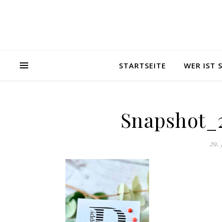
STARTSEITE
WER IST
Snapshot_2
29. 