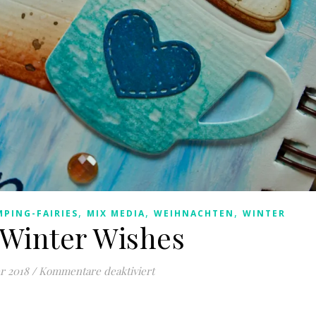
,
,
,
MPING-FAIRIES
MIX MEDIA
WEIHNACHTEN
WINTER
Winter Wishes
für Sweet Winter Wishes
r 2018
/
Kommentare deaktiviert