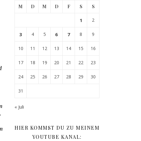
M
D
M
D
F
S
S
1
2
3
4
5
6
7
8
9
10
11
12
13
14
15
16
17
18
19
20
21
22
23
d
24
25
26
27
28
29
30
31
m
« Juli
.
HIER KOMMST DU ZU MEINEM
em
YOUTUBE KANAL: