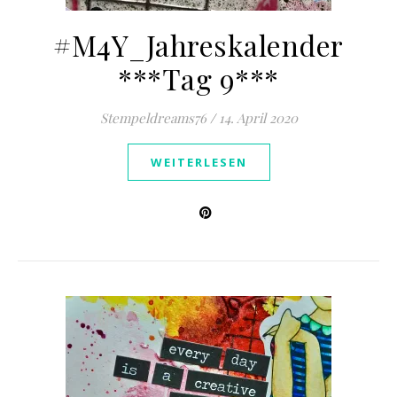
#M4Y_Jahreskalender
***Tag 9***
Stempeldreams76
/
14. April 2020
WEITERLESEN