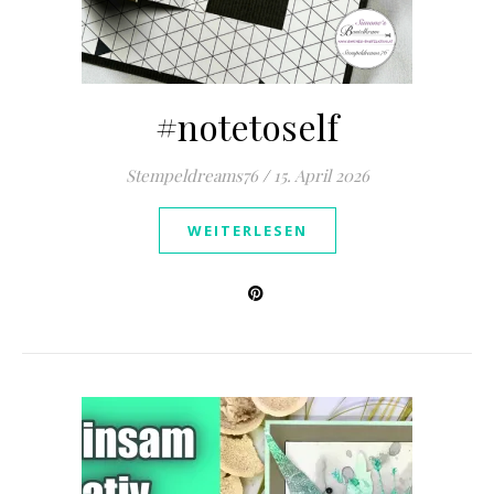
#notetoself
Stempeldreams76
/
15. April 2026
WEITERLESEN