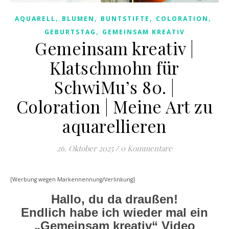
,
,
,
,
AQUARELL
BLUMEN
BUNTSTIFTE
COLORATION
,
GEBURTSTAG
GEMEINSAM KREATIV
Gemeinsam kreativ |
Klatschmohn für
SchwiMu’s 80. |
Coloration | Meine Art zu
aquarellieren
26. Oktober 2025
/
0 Kommentare
[Werbung wegen Markennennung/Verlinkung]
Hallo, du da draußen!
Endlich habe ich wieder mal ein
„Gemeinsam kreativ“ Video