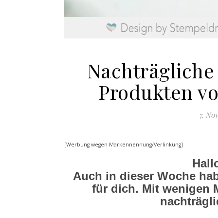
Nachträgliche
Produkten v
7. No
[Werbung wegen Markennennung/Verlinkung]
Hall
Auch in dieser Woche habe
für dich. Mit wenigen M
nachträgl