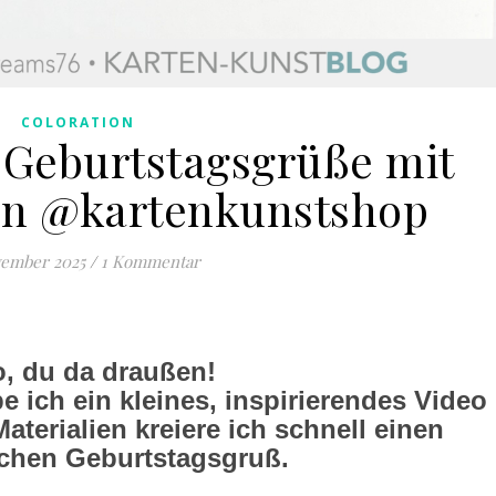
COLORATION
 Geburtstagsgrüße mit
on @kartenkunstshop
vember 2025
/
1 Kommentar
o, du da draußen!
 ich ein kleines, inspirierendes Video
aterialien kreiere ich schnell einen
ichen Geburtstagsgruß.