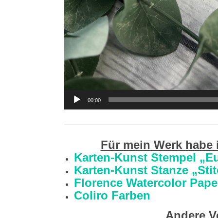
00:00
Für mein Werk habe 
Karten-Kunst Stempel „Eu
Karten-Kunst Stanze „Stit
Florence Watercolor Pape
Coliro Farben
Andere Ve