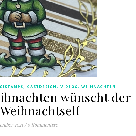
,
,
,
IGISTAMPS
GASTDESIGN
VIDEOS
WEIHNACHTEN
ihnachten wünscht der
 Weihnachtself
vember 2025
/
0 Kommentare