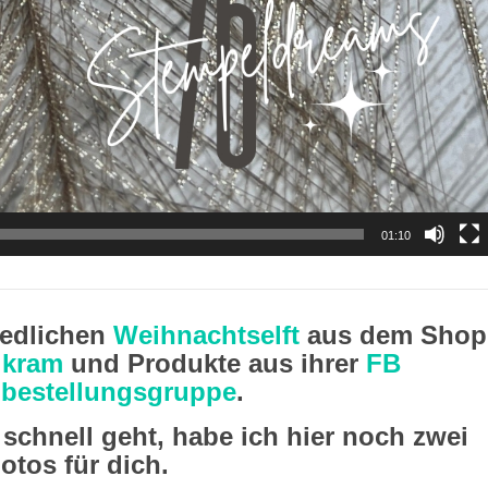
01:10
iedlichen
Weihnachtselft
aus dem Shop
lkram
und Produkte aus ihrer
FB
bestellungsgruppe
.
schnell geht, habe ich hier noch zwei
otos für dich.