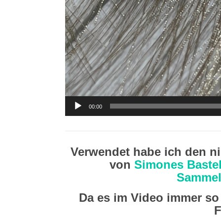
00:00
Verwendet habe ich den n
von
Simones Baste
Sammel
Da es im Video immer so 
F