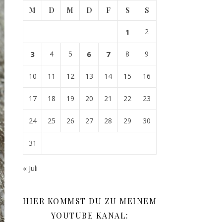
M
D
M
D
F
S
S
1
2
3
4
5
6
7
8
9
10
11
12
13
14
15
16
17
18
19
20
21
22
23
24
25
26
27
28
29
30
31
« Juli
HIER KOMMST DU ZU MEINEM
YOUTUBE KANAL: