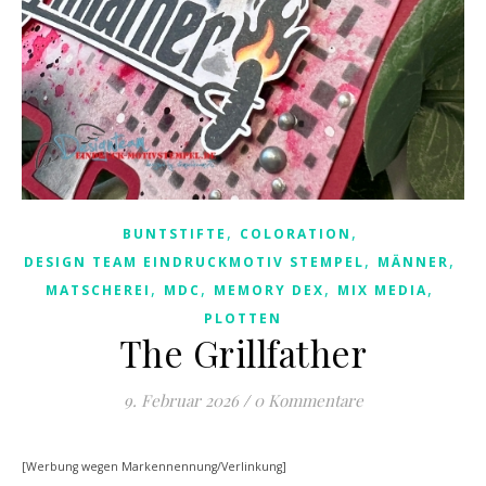
,
,
BUNTSTIFTE
COLORATION
,
,
DESIGN TEAM EINDRUCKMOTIV STEMPEL
MÄNNER
,
,
,
,
MATSCHEREI
MDC
MEMORY DEX
MIX MEDIA
PLOTTEN
The Grillfather
9. Februar 2026
/
0 Kommentare
[Werbung wegen Markennennung/Verlinkung]