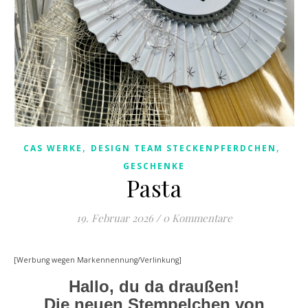
,
,
CAS WERKE
DESIGN TEAM STECKENPFERDCHEN
GESCHENKE
Pasta
19. Februar 2026
/
0 Kommentare
[Werbung wegen Markennennung/Verlinkung]
Hallo, du da draußen!
Die neuen Stempelchen von