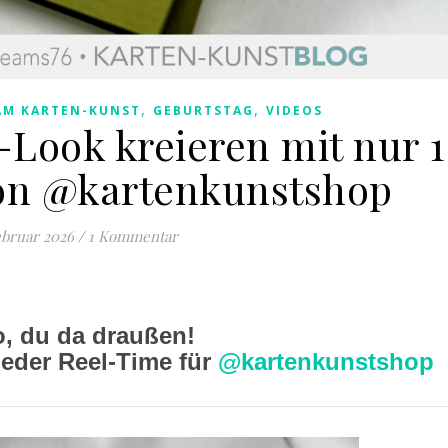
,
,
AM KARTEN-KUNST
GEBURTSTAG
VIDEOS
Look kreieren mit nur 1
on @kartenkunstshop
ebruar 2026
/
1 Kommentar
o, du da draußen!
ieder Reel-Time für
@kartenkunstshop