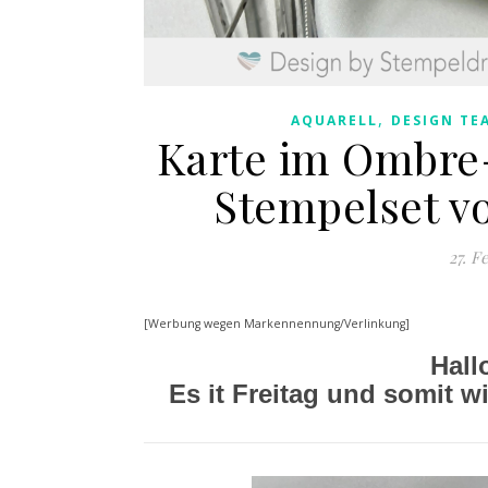
,
AQUARELL
DESIGN TE
Karte im Ombre-
Stempelset v
27. F
[Werbung wegen Markennennung/Verlinkung]
Hall
Es it Freitag und somit w