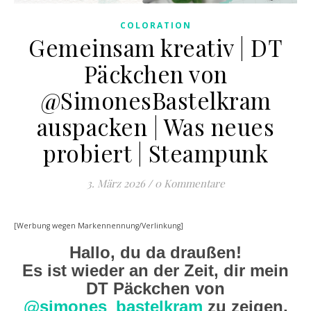
COLORATION
Gemeinsam kreativ | DT
Päckchen von
@SimonesBastelkram
auspacken | Was neues
probiert | Steampunk
3. März 2026
/
0 Kommentare
[Werbung wegen Markennennung/Verlinkung]
Hallo, du da draußen!
Es ist wieder an der Zeit, dir mein
DT Päckchen von
@simones_bastelkram
zu zeigen.