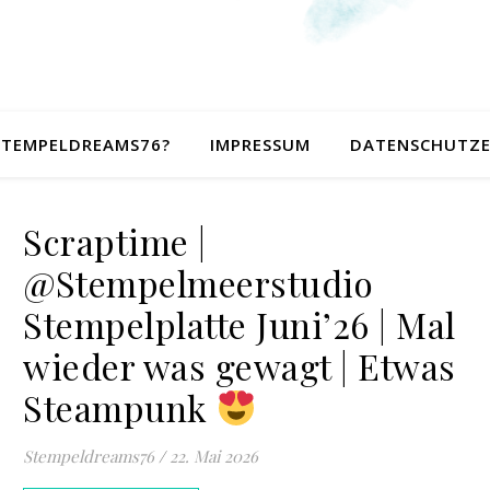
 STEMPELDREAMS76?
IMPRESSUM
DATENSCHUTZ
Scraptime |
@Stempelmeerstudio
Stempelplatte Juni’26 | Mal
wieder was gewagt | Etwas
Steampunk
Stempeldreams76
/
22. Mai 2026