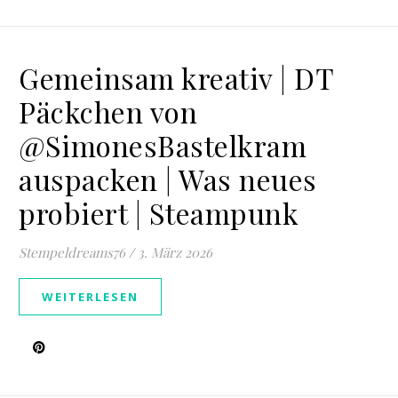
Gemeinsam kreativ | DT
Päckchen von
@SimonesBastelkram
auspacken | Was neues
probiert | Steampunk
Stempeldreams76
/
3. März 2026
WEITERLESEN