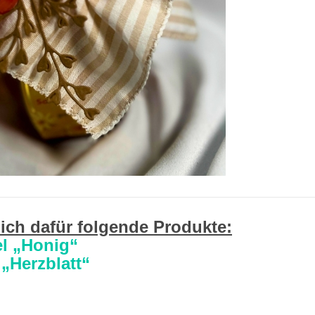
ich dafür folgende Produkte:
l „Honig“
„Herzblatt“