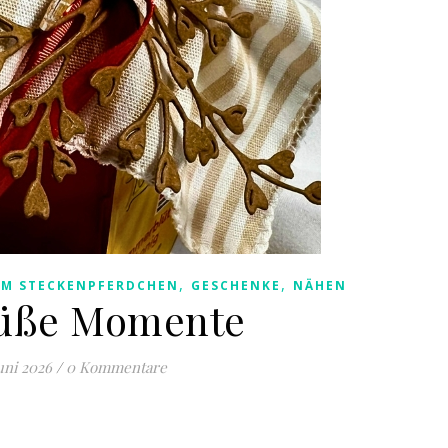
,
,
AM STECKENPFERDCHEN
GESCHENKE
NÄHEN
süße Momente
Juni 2026
/
0 Kommentare