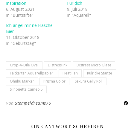
Inspiration
Für dich
6. August 2021
9. Juli 2018
In "Buntstifte"
In "Aquarell"
Ich angel mir ne Flasche
Bier
11. Oktober 2018
In "Geburtstag"
Crop-A-Dile Oval
Distress Ink
Distress Micro Glaze
Faltkarten Aquarellpapier
Heat Pen
Kulricke Stanze
Ohuhu Marker
Prisma Color
Sakura Gelly Roll
Silhouette Cameo 5
Von
Stempeldreams76
EINE ANTWORT SCHREIBEN