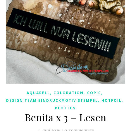
,
,
,
AQUARELL
COLORATION
COPIC
,
,
DESIGN TEAM EINDRUCKMOTIV STEMPEL
HOTFOIL
PLOTTEN
Benita x 3 = Lesen
1. Juni 2026
/
0 Kommentare