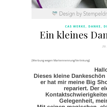
,
,
CAS WERKE
DANKE
D
Ein kleines Da
29.
[Werbung wegen Markennennung/Verlinkung]
Hall
Dieses kleine Dankeschön 
er hat mir meine Big Sh
repariert. Der e
Kontaktschwierigkeiten
Gelegenheit, me
Mit seinen magischen, el