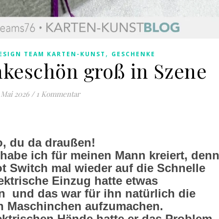
,
ESIGN TEAM KARTEN-KUNST
GESCHENKE
nkeschön groß in Szene
 Mai 2026
/
1 Kommentar
o, du da draußen!
habe ich für meinen Mann kreiert, den
ot Switch mal wieder auf die Schnelle
lektrische Einzug hatte etwas
 und das war für ihn natürlich die
in Maschinchen aufzumachen.
ektrischen Hände hatte er das Problem