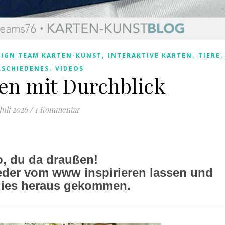
,
,
SIGN TEAM KARTEN-KUNST
INTERAKTIVE KARTEN
TIERE
,
RSCHIEDENES
VIDEOS
en mit Durchblick
 Juli 2026
/
1 Kommentar
o, du da draußen!
eder vom www inspirieren lassen und
 dies heraus gekommen.