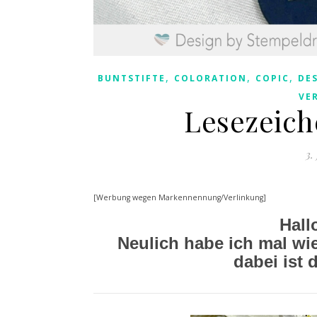
,
,
,
BUNTSTIFTE
COLORATION
COPIC
DE
VE
Lesezeich
3.
[Werbung wegen Markennennung/Verlinkung]
Hall
Neulich habe ich mal wi
dabei ist