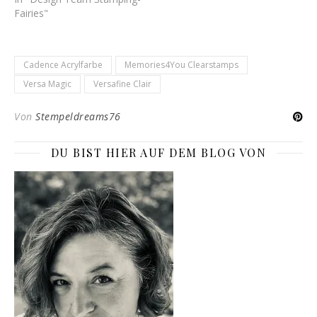
Fairies"
Cadence Acrylfarbe
Memories4You Clearstamps
Versa Magic
Versafine Clair
Von
Stempeldreams76
DU BIST HIER AUF DEM BLOG VON