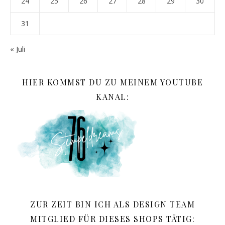
24
25
26
27
28
29
30
31
« Juli
HIER KOMMST DU ZU MEINEM YOUTUBE
KANAL:
ZUR ZEIT BIN ICH ALS DESIGN TEAM
MITGLIED FÜR DIESES SHOPS TÄTIG: